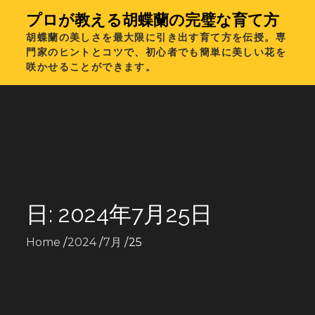
Skip
プロが教える胡蝶蘭の完璧な育て方
to
胡蝶蘭の美しさを最大限に引き出す育て方を伝授。専
content
門家のヒントとコツで、初心者でも簡単に美しい花を
咲かせることができます。
日:
2024年7月25日
Home
2024
7月
25