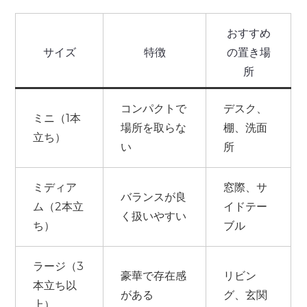
おすすめ
サイズ
特徴
の置き場
所
コンパクトで
デスク、
ミニ（1本
場所を取らな
棚、洗面
立ち）
い
所
ミディア
窓際、サ
バランスが良
ム（2本立
イドテー
く扱いやすい
ち）
ブル
ラージ（3
豪華で存在感
リビン
本立ち以
がある
グ、玄関
上）