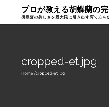
Skip
プロが教える胡蝶蘭の完
to
content
胡蝶蘭の美しさを最大限に引き出す育て方を
cropped-et.jpg
Home
cropped-et.jpg