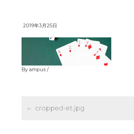
By
ampus
投
cropped-et.jpg
稿