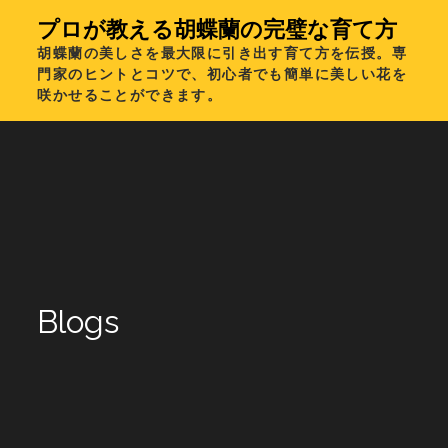
Skip
プロが教える胡蝶蘭の完璧な育て方
to
胡蝶蘭の美しさを最大限に引き出す育て方を伝授。専
content
門家のヒントとコツで、初心者でも簡単に美しい花を
咲かせることができます。
Blogs